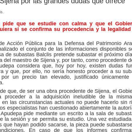
Sijena por las grandes dudas que ofrece
is.
n pide que se estudie con calma y que el Gobie
uiera si se confirma su procedencia y la legalidad
de Acción Pública para la Defensa del Patrimonio Ar
lizado el conjunto de las informaciones disponibles s
sa de subastas Balclis pretende subastar el próximo dí
del maestro de Sijena y, por tanto, como procedente d
udepa considera que, hoy por hoy, existen dudas fu
a y que, por ello, no sería honesto proceder a su sub
or un precio tan elevado, justificado únicamente 
a.
de que, de ser una obra procedente de Sijena, el Gobi
a proceder a la adquisición ineludible de la misma
en las circunstancias actuales no puede hacerlo sin r
s especialistas han cuestionado abiertamente la autorí
, Apudepa pide mediante un escrito a la sala de subas
 de la sesión y se permita su estudio. Una vez estudiada
es que hayan podido sacarse, la pieza puede subastars
ondiciones. En caso de que los informes confirma