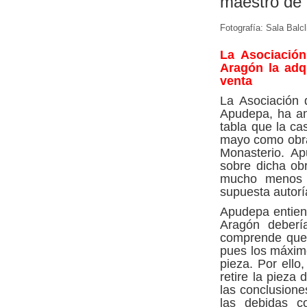
maestro de 
Fotografía: Sala Balcl
La Asociació
Aragón la adq
venta
La Asociación 
Apudepa, ha ana
tabla que la ca
mayo como obra 
Monasterio. Ap
sobre dicha obr
mucho menos p
supuesta autorí
Apudepa entien
Aragón deberí
comprende que 
pues los máximo
pieza. Por ello
retire la pieza
las conclusion
las debidas c