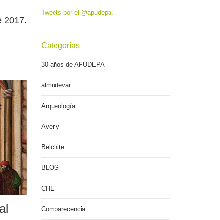
Tweets por el @apudepa.
e 2017.
Categorías
30 años de APUDEPA
almudévar
Arqueología
Averly
Belchite
BLOG
CHE
al
Comparecencia