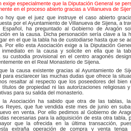
n exige especialmente que la Diputación General se per
ente en el proceso abierto gracias a Villanueva de Sije
 hoy que el juez que instruye el caso abierto graci
uesta por el Ayuntamiento de Villanueva de Sijena, a tra
 Español, ha preguntado al Gobierno de Aragón so
ción en la causa. Dicha personación sería clave a la 
ugar en el que la tabla ha de custodiarse hasta que se ac
a. Por ello esta Asociación exige a la Diputación Gene
inmediato en la causa y solicite en ella que la ta
a su custodia provisional en el centro aragonés desig
rentemente en el Real Monasterio de Sijena.
ue la causa existente gracias al Ayuntamiento de Si
 para esclarecer las muchas dudas que ofrece la situa
mos resaltar al respecto que los poseedores del bien
 títulos de propiedad ni las autorizaciones religiosas y 
tivas para su salida del monasterio.
, la Asociación ha sabido que otra de las tablas, l
os Reyes, que fue vendida este mes de junio en suba
uevo en venta. Por ello pedimos al Gobierno de Ara
das necesarias para la adquisición de esta otra tabla, 
ayor que la ofrecida en la última transacción, pue
esta extraña operación de compra y venta tenga 