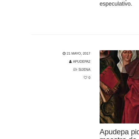
especulativo.
21 MAYO, 2017
APUDEPA2
SIJENA
0
Apudepa pide