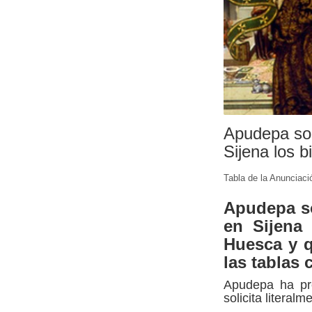
Apudepa sol
Sijena los 
Tabla de la Anunciaci
Apudepa so
en Sijena
Huesca y q
las tablas
Apudepa ha pr
solicita literalm