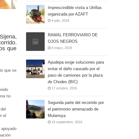
Imprescindible visita a Utrillas
organizada por AZAFT
4 julio, 2018
RAMAL FERROVIARIO DE
Sijena,
OJOS NEGROS
orrido.
mos que
4 mayo, 2019
Apudepa exige soluciones para
evitar el daño causado por el
to que se
paso de camiones por la plaza
de Chodes (BIC)
17 octubre, 2016
enido
ena no
Segunda parte del recorrido por
el patrimonio amenazado de
 del
Mularroya
r el
16 septiembre, 2016
a apoyado
uación