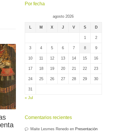
Por fecha
agosto 2026
L
M
X
J
V
S
D
1
2
3
4
5
6
7
8
9
10
11
12
13
14
15
16
17
18
19
20
21
22
23
24
25
26
27
28
29
30
31
« Jul
as
Comentarios recientes
venta
Maite Lesmes Renedo
en
Presentación