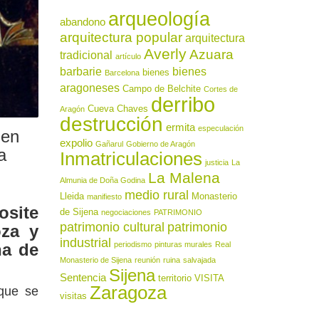
arqueología
abandono
arquitectura popular
arquitectura
Averly
Azuara
tradicional
artículo
barbarie
bienes
bienes
Barcelona
aragoneses
Campo de Belchite
Cortes de
derribo
Cueva Chaves
Aragón
destrucción
ermita
especulación
 en
expolio
Gañarul
Gobierno de Aragón
a
Inmatriculaciones
justicia
La
La Malena
Almunia de Doña Godina
medio rural
Lleida
Monasterio
manifiesto
osite
de Sijena
negociaciones
PATRIMONIO
patrimonio cultural
patrimonio
oza y
industrial
na de
periodismo
pinturas murales
Real
Monasterio de Sijena
reunión
ruina
salvajada
Sijena
Sentencia
territorio
VISITA
Zaragoza
que se
visitas