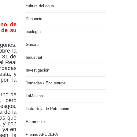
cultura del agua
Denuncia
rno de
 de su
ecología
agonés,
Gañarul
obre la
a 31 de
Industrial
el Real
ndadas
Investigación
asta, y
por la
Jornadas / Encuentros
erno de
LaMalena
, pero
iesgos,
Lista Roja de Patrimonio
a de la
tas que
Patrimonio
, y con
e ya en
sen la
Premio APUDEPA