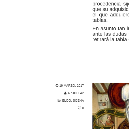
procedencia si
que su adquisici
el que adquier
tablas.
En asunto tan i
ante las dudas 
retirará la tabla
19 MARZO, 2017
APUDEPA2
BLOG
,
SIJENA
0