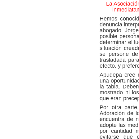
La Asociació
inmediatam
Hemos conocido
denuncia interp
abogado Jorge
posible persona
determinar el l
situación cread
se persone de 
trasladada par
efecto, y prefe
Apudepa cree q
una oportunidad
la tabla. Debe
mostrado ni los
que eran precep
Por otra parte
Adoración de l
encuentra de n
adopte las medi
por cantidad m
evitarse que 