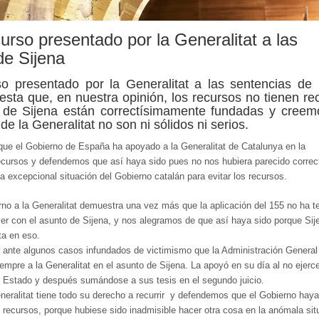
urso presentado por la Generalitat a las
de Sijena
so presentado por la Generalitat a las sentencias de 
sta que, en nuestra opinión, los recursos no tienen rec
 de Sijena están correctísimamente fundadas y cree
e la Generalitat no son ni sólidos ni serios.
e el Gobierno de España ha apoyado a la Generalitat de Catalunya en la
recursos y defendemos que así haya sido pues no nos hubiera parecido correc
a excepcional situación del Gobierno catalán para evitar los recursos.
no a la Generalitat demuestra una vez más que la aplicación del 155 no ha t
er con el asunto de Sijena, y nos alegramos de que así haya sido porque Sij
ta en eso.
 ante algunos casos infundados de victimismo que la Administración General
mpre a la Generalitat en el asunto de Sijena. La apoyó en su día al no ejerce
el Estado y después sumándose a sus tesis en el segundo juicio.
neralitat tiene todo su derecho a recurrir y defendemos que el Gobierno hay
s recursos, porque hubiese sido inadmisible hacer otra cosa en la anómala sit