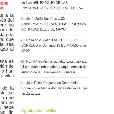
sone
de libro «EL EXPOLIO DE LAS
na
INMATRICULACIONES DE LA IGLESIA»
as a la
José María Satué
en
¡¡¡30
vés del
ANIVERSARIO DE APUDEPA!!!,PRÓXIMA
bre su
hora de
ACTIVIDAD DEL 8 DE MAYO
lare la
ral que
Rosa
en
ABRAZO AL EDIFICIO DE
bla sea
CORREOS el Domingo 15 DE MARZO a las
nado al
12:00
jena es
PETRA
en
Visitas guiadas para visibilizar
ción de
el patrimonio urbanístico y arquitectónico del
 no han
entorno de la Calle Ramón Pignatelli
civiles
Julio Peña Yangüela
en
Destrucción
a de la
Convento de Madre dominicas de Santa Inés
sta, se
de Zaragoza
gón que
pero no
s debe
Apudepa en Twitter
un fin