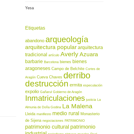
Yesa
Etiquetas
arqueología
abandono
arquitectura popular
arquitectura
Averly
Azuara
tradicional
artículo
barbarie
bienes
bienes
Barcelona
aragoneses
Campo de Belchite
Cortes de
derribo
Cueva Chaves
Aragón
destrucción
ermita
especulación
expolio
Gañarul
Gobierno de Aragón
Inmatriculaciones
justicia
La
La Malena
Almunia de Doña Godina
medio rural
Lleida
Monasterio
manifiesto
de Sijena
negociaciones
PATRIMONIO
patrimonio cultural
patrimonio
industrial