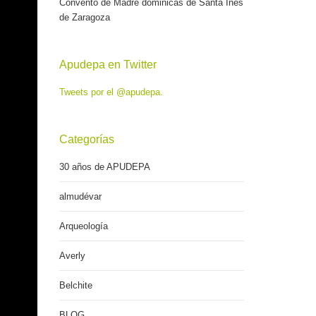
Convento de Madre dominicas de Santa Inés
de Zaragoza
Apudepa en Twitter
Tweets por el @apudepa.
Categorías
30 años de APUDEPA
almudévar
Arqueología
Averly
Belchite
BLOG