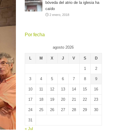
bóveda del atrio de la iglesia ha
caído
2 enero, 2018
Por fecha
agosto 2026
L
M
X
J
V
S
D
1
2
3
4
5
6
7
8
9
10
11
12
13
14
15
16
17
18
19
20
21
22
23
24
25
26
27
28
29
30
31
« Jul