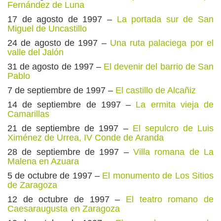
Fernández de Luna
17 de agosto de 1997 –
La portada sur de San
Miguel de Uncastillo
24 de agosto de 1997 –
Una ruta palaciega por el
valle del Jalón
31 de agosto de 1997 –
El devenir del barrio de San
Pablo
7 de septiembre de 1997 –
El castillo de Alcañiz
14 de septiembre de 1997 –
La ermita vieja de
Camarillas
21 de septiembre de 1997 –
El sepulcro de Luis
Ximénez de Urrea, IV Conde de Aranda
28 de septiembre de 1997 –
Villa romana de La
Malena en Azuara
5 de octubre de 1997 –
El monumento de Los Sitios
de Zaragoza
12 de octubre de 1997 –
El teatro romano de
Caesaraugusta en Zaragoza