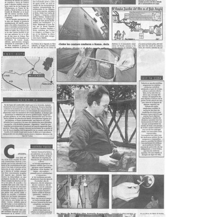
El esquilero de Aragón
Artículos de Hoy Domingo • HD Artesanía y artes
aplicadas