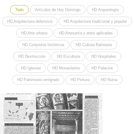
Todo
Artículos de Hoy Domingo
HD Arqueología
HD Arquitectura defensiva
HD Arquitectura tradicional y popular
HD Arte urbano
HD Artesanía y artes aplicadas
HD Conjuntos históricos
HD Cultura Balnearia
HD Destrucción
HD Escultura
HD Hospitales
HD Iglesias
HD Monasterios
HD Palacios
HD Patrimonio emigrado
HD Pintura
HD Ruina