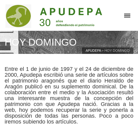
HOY DOMINGO
APUDEPA
>
HOY DOMINGO
Entre el 1 de junio de 1997 y el 24 de diciembre de
2000, Apudepa escribió una serie de artículos sobre
el patrimonio aragonés que el diario Heraldo de
Aragón publicó en su suplemento dominical. De la
colaboración entre el medio y la Asociación resultó
una interesante muestra de la concepción del
patrimonio con que Apudepa nació. Gracias a la
web, hoy podemos recuperar la serie y ponerla a
disposición de todas las personas. Poco a poco
iremos subiendo los artículos.