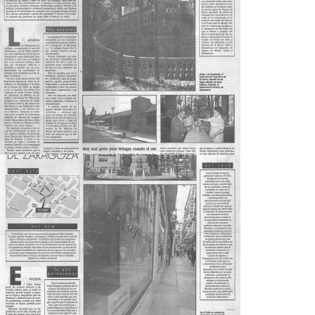
Un paseo por los balnearios
turolenses
Artículos de Hoy Domingo • HD Cultura Balnearia
Réquiem por el Tubo de Zaragoza
Artículos de Hoy Domingo • HD Arquitectura tradicional y
popular • HD Conjuntos históricos • HD Destrucción