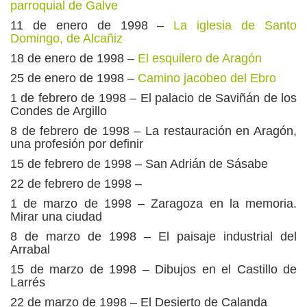
parroquial de Galve
11 de enero de 1998 –
La iglesia de Santo
Domingo, de Alcañiz
18 de enero de 1998 –
El esquilero de Aragón
25 de enero de 1998 –
Camino jacobeo del Ebro
1 de febrero de 1998 – El palacio de Saviñán de los
Condes de Argillo
8 de febrero de 1998 – La restauración en Aragón,
una profesión por definir
15 de febrero de 1998 – San Adrián de Sásabe
22 de febrero de 1998 –
1 de marzo de 1998 – Zaragoza en la memoria.
Mirar una ciudad
8 de marzo de 1998 – El paisaje industrial del
Arrabal
15 de marzo de 1998 – Dibujos en el Castillo de
Larrés
22 de marzo de 1998 – El Desierto de Calanda