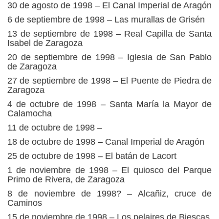
30 de agosto de 1998 – El Canal Imperial de Aragón
6 de septiembre de 1998 – Las murallas de Grisén
13 de septiembre de 1998 – Real Capilla de Santa
Isabel de Zaragoza
20 de septiembre de 1998 – Iglesia de San Pablo
de Zaragoza
27 de septiembre de 1998 – El Puente de Piedra de
Zaragoza
4 de octubre de 1998 – Santa María la Mayor de
Calamocha
11 de octubre de 1998 –
18 de octubre de 1998 – Canal Imperial de Aragón
25 de octubre de 1998 – El batán de Lacort
1 de noviembre de 1998 – El quiosco del Parque
Primo de Rivera, de Zaragoza
8 de noviembre de 1998? – Alcañiz, cruce de
Caminos
15 de noviembre de 1998 – Los pelaires de Biescas