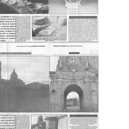
Artículos de Hoy Domingo • HD Artesanía y artes
aplicadas
La iglesia del monasterio de Santa
Fe de Huerva
Artículos de Hoy Domingo • HD Iglesias • HD Monasterios
• HD Ruina