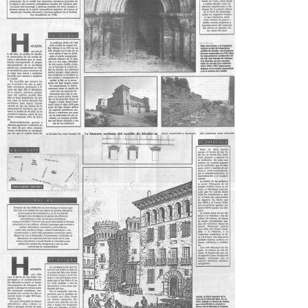
El castillo de Alcañiz
Artículos de Hoy Domingo • HD Arquitectura defensiva
El devenir del barrio de San Pablo
Artículos de Hoy Domingo • HD Conjuntos históricos • HD
Destrucción