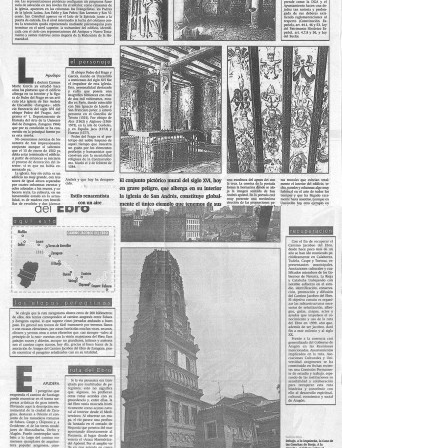
Iglesia de San Andrés de Uncastillo
Artículos de Hoy Domingo • HD Iglesias • HD Pintura • HD
Ruina
Camino jacobo del Ebro
Artículos de Hoy Domingo • HD Conjuntos históricos