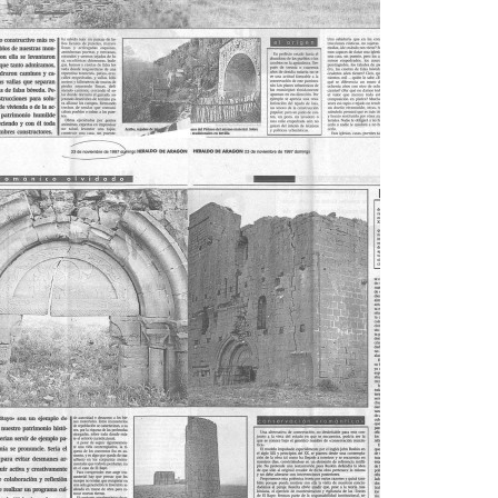
popular
Las ruinas de las torres de El Bayo
en las Cinco Villas
Artículos de Hoy Domingo • HD Arquitectura defensiva •
HD Ruina