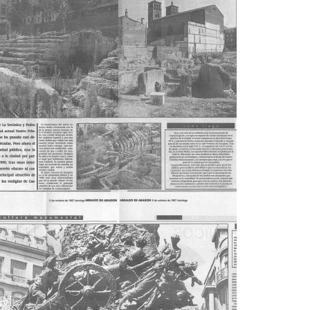
El teatro romano de Caesaraugusta
en Zaragoza
Artículos de Hoy Domingo • HD Arqueología