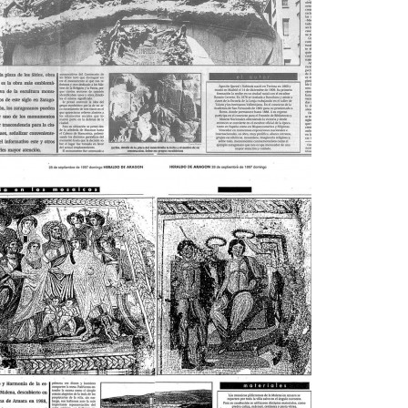
El monumento de Los Sitios de
Zaragoza
Artículos de Hoy Domingo • HD Arte urbano • HD
Escultura
Villa romana de La Malena en
Azuara
Artículos de Hoy Domingo • HD Arqueología