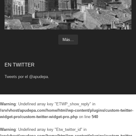
Más...
EN TWITTER
Tweets por el @apudepa.
Warning
: Undefined array key "ETWP_show_reply" in
/srv/vhost/apudepa.com/home/html/wp-content/plugins/custom-twitter-
widget-pro/custom-twitter-widget-pro.php
on line
540
Warning
: Undefined array key "Etw_twitter_id" in
/srv/vhost/apudepa.com/home/html/wp-content/plugins/custom-twitter-