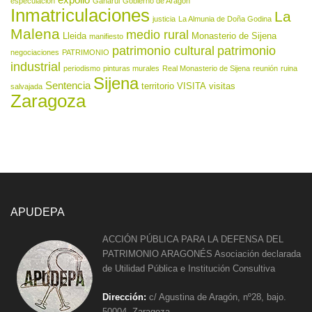
expolio
especulación
Gañarul
Gobierno de Aragón
Inmatriculaciones
La
justicia
La Almunia de Doña Godina
Malena
medio rural
Lleida
Monasterio de Sijena
manifiesto
patrimonio cultural
patrimonio
negociaciones
PATRIMONIO
industrial
periodismo
pinturas murales
Real Monasterio de Sijena
reunión
ruina
Sijena
Sentencia
territorio
VISITA
visitas
salvajada
Zaragoza
APUDEPA
ACCIÓN PÚBLICA PARA LA DEFENSA DEL
PATRIMONIO ARAGONÉS Asociación declarada
de Utilidad Pública e Institución Consultiva
Dirección:
c/ Agustina de Aragón, nº28, bajo.
50004. Zaragoza