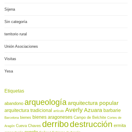
Sijena
Sin categoría
territorio rural
Unión Asociaciones
Visitas
Yesa
Etiquetas
arqueología
arquitectura popular
abandono
Averly
Azuara
arquitectura tradicional
barbarie
artículo
bienes aragoneses
bienes
Campo de Belchite
Barcelona
Cortes de
derribo
destrucción
ermita
Cueva Chaves
Aragón