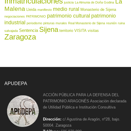
Inmatriculaciones
La
justicia
La Almunia de Doña Godina
Malena
medio rural
Lleida
Monasterio de Sijena
manifiesto
patrimonio cultural
patrimonio
negociaciones
PATRIMONIO
industrial
periodismo
pinturas murales
Real Monasterio de Sijena
reunión
ruina
Sijena
Sentencia
territorio
VISITA
visitas
salvajada
Zaragoza
APUDEPA
ACCIÓN PÚBLICA PARA LA DEFENSA DEL
PATRIMONIO ARAGONÉS Asociación declarada
de Utilidad Pública e Institución Consultiva
Dirección:
c/ Agustina de Aragón, nº28, bajo.
50004. Zaragoza