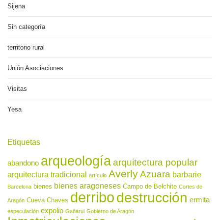
Sijena
Sin categoría
territorio rural
Unión Asociaciones
Visitas
Yesa
Etiquetas
arqueología
arquitectura popular
abandono
Averly
Azuara
arquitectura tradicional
barbarie
artículo
bienes aragoneses
bienes
Campo de Belchite
Barcelona
Cortes de
derribo
destrucción
ermita
Cueva Chaves
Aragón
expolio
especulación
Gañarul
Gobierno de Aragón