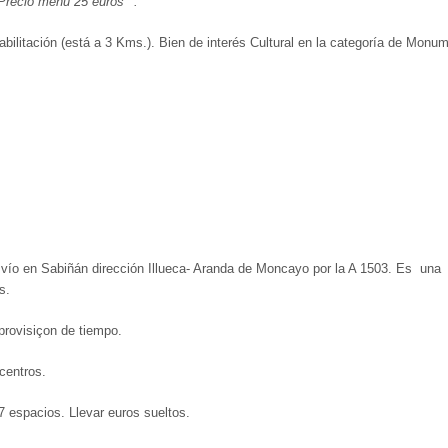
Precio menú 25 euros**.
abilitación (está a 3 Kms.). Bien de interés Cultural en la categoría de Monu
svío en Sabiñán dirección Illueca- Aranda de Moncayo por la A 1503. Es una
s.
provisiçon de tiempo.
centros.
7 espacios. Llevar euros sueltos.