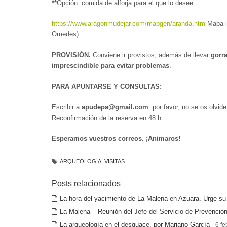
**
Opción: comida de alforja para el que lo desee
https://www.aragonmudejar.com/mapgen/aranda.htm
Mapa i
Omedes).
PROVISIÓN.
Conviene ir provistos, además de llevar
gorra
imprescindible para evitar problemas
.
PARA APUNTARSE Y CONSULTAS:
Escribir a
apudepa@gmail.com
,
por favor, no se os olvid
Reconfirmación de la reserva en 48 h.
Esperamos vuestros correos. ¡Animaros!
ARQUEOLOGÍA
,
VISITAS
Posts relacionados
La hora del yacimiento de La Malena en Azuara. Urge su
La Malena – Reunión del Jefe del Servicio de Prevenció
La arqueología en el desguace, por Mariano García
- 6 f