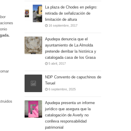
La plaza de Chodes en peligro:
retirada de señalización de
abor
limitación de altura
vaciones
16 septiembre, 2017
monio
igada.
Apudepa denuncia que el
ayuntamiento de La Almolda
pretende derribar la histórica y
catalogada casa de los Grasa
5 abril, 2017
 tomar
NDP Convento de capuchinos de
Teruel
6 septiembre, 2025
struidos
Apudepa presenta un informe
jurídico que asegura que la
catalogación de Averly no
conlleva responsabilidad
patrimonial