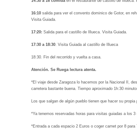
14:30 a 16 comida
en el restaurante de castillo de Illueca.
16:10
salida para ver el convento dominico de Gotor, en reh
Visita Guiada.
17:20:
Salida para el castillo de Illueca. Visita Guiada.
17:30 a 18:30
. Visita Guiada al castillo de Illueca
18:30. Fin del recorrido y vuelta a casa.
Atención. Se Ruega lectura atenta.
*El viaje desde Zaragoza lo hacemos por la Nacional II, de
carretera bastante buena. Tiempo aproximado 1h:30 minuto
Los que salgan de algún pueblo tienen que hacer su propia 
*Ya tenemos reservadas horas para visitas guiadas a los 3 
*Entrada a cada espacio 2 Euros o coger carnet por 8 para 