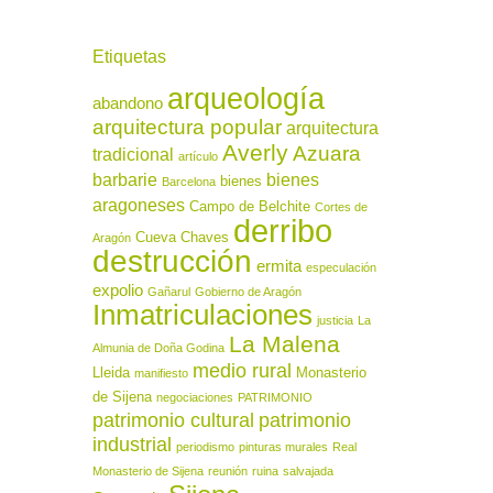
Etiquetas
arqueología
abandono
arquitectura popular
arquitectura
Averly
Azuara
tradicional
artículo
barbarie
bienes
bienes
Barcelona
aragoneses
Campo de Belchite
Cortes de
derribo
Cueva Chaves
Aragón
destrucción
ermita
especulación
expolio
Gañarul
Gobierno de Aragón
Inmatriculaciones
justicia
La
La Malena
Almunia de Doña Godina
medio rural
Lleida
Monasterio
manifiesto
de Sijena
negociaciones
PATRIMONIO
patrimonio cultural
patrimonio
industrial
periodismo
pinturas murales
Real
Monasterio de Sijena
reunión
ruina
salvajada