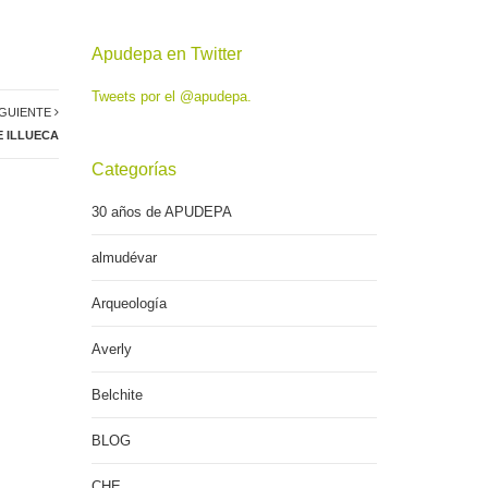
Apudepa en Twitter
Tweets por el @apudepa.
IGUIENTE
E ILLUECA
Categorías
30 años de APUDEPA
almudévar
Arqueología
Averly
Belchite
BLOG
CHE