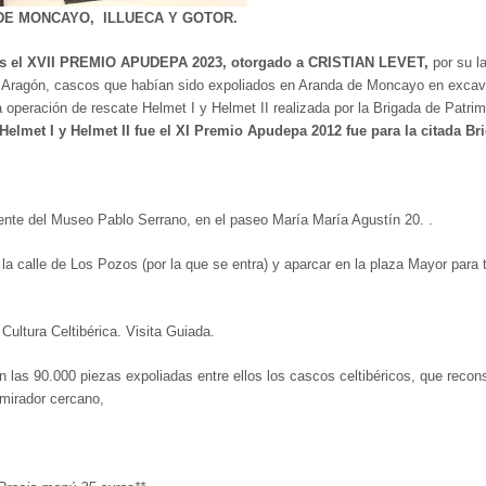
DE MONCAYO, ILLUECA Y GOTOR.
 el XVII
PREMIO APUDEPA 2023,
otorgado a CRISTIAN LEVET,
por su l
os a Aragón, cascos que habían sido expoliados en Aranda de Moncayo en exca
 operación de rescate Helmet I y Helmet II realizada por la Brigada de Patri
Helmet I y Helmet II fue el XI Premio Apudepa 2012 fue para la citada Br
ente del Museo Pablo Serrano, en el paseo María María Agustín 20. .
a calle de Los Pozos (por la que se entra) y aparcar en la plaza Mayor para
Cultura Celtibérica. Visita Guiada.
n las 90.000 piezas expoliadas entre ellos los cascos celtibéricos, que recon
mirador cercano,