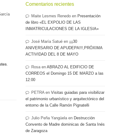
Comentarios recientes
García
Maite Lesmes Renedo
en
Presentación
de libro «EL EXPOLIO DE LAS
INMATRICULACIONES DE LA IGLESIA»
José María Satué
en
¡¡¡30
ANIVERSARIO DE APUDEPA!!!,PRÓXIMA
ACTIVIDAD DEL 8 DE MAYO
stes
.
Rosa
en
ABRAZO AL EDIFICIO DE
CORREOS el Domingo 15 DE MARZO a las
12:00
PETRA
en
Visitas guiadas para visibilizar
el patrimonio urbanístico y arquitectónico del
entorno de la Calle Ramón Pignatelli
Julio Peña Yangüela
en
Destrucción
Convento de Madre dominicas de Santa Inés
de Zaragoza