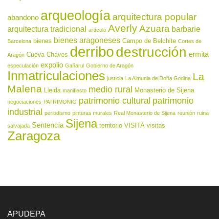
arqueología
arquitectura popular
abandono
Averly
Azuara
arquitectura tradicional
barbarie
artículo
bienes aragoneses
bienes
Campo de Belchite
Barcelona
Cortes de
derribo
destrucción
ermita
Cueva Chaves
Aragón
expolio
especulación
Gañarul
Gobierno de Aragón
Inmatriculaciones
La
justicia
La Almunia de Doña Godina
Malena
medio rural
Lleida
Monasterio de Sijena
manifiesto
patrimonio cultural
patrimonio
negociaciones
PATRIMONIO
industrial
periodismo
pinturas murales
Real Monasterio de Sijena
reunión
ruina
Sijena
Sentencia
territorio
VISITA
visitas
salvajada
Zaragoza
APUDEPA