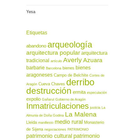
Yesa
Etiquetas
arqueología
abandono
arquitectura popular
arquitectura
Averly
Azuara
tradicional
artículo
barbarie
bienes
bienes
Barcelona
aragoneses
Campo de Belchite
Cortes de
derribo
Cueva Chaves
Aragón
destrucción
ermita
especulación
expolio
Gañarul
Gobierno de Aragón
Inmatriculaciones
justicia
La
La Malena
Almunia de Doña Godina
medio rural
Lleida
Monasterio
manifiesto
de Sijena
negociaciones
PATRIMONIO
patrimonio cultural
patrimonio