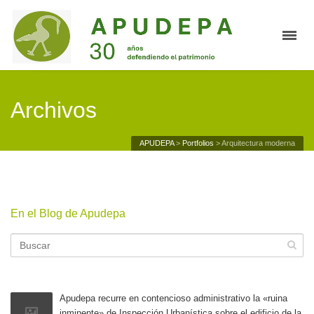
Archivos
APUDEPA
>
Portfolios
>
Arquitectura moderna
En el Blog de Apudepa
Apudepa recurre en contencioso administrativo la «ruina
inminente» de Inspección Urbanística sobre el edificio de la