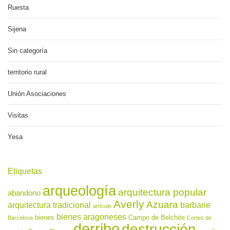
Ruesta
Sijena
Sin categoría
territorio rural
Unión Asociaciones
Visitas
Yesa
Etiquetas
arqueología
arquitectura popular
abandono
Averly
Azuara
arquitectura tradicional
barbarie
artículo
bienes aragoneses
bienes
Campo de Belchite
Barcelona
Cortes de
derribo
destrucción