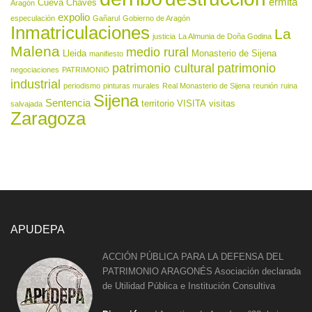
ermita
Cueva Chaves
Aragón
expolio
especulación
Gañarul
Gobierno de Aragón
Inmatriculaciones
La
justicia
La Almunia de Doña Godina
Malena
medio rural
Lleida
Monasterio de Sijena
manifiesto
patrimonio cultural
patrimonio
negociaciones
PATRIMONIO
industrial
periodismo
pinturas murales
Real Monasterio de Sijena
reunión
ruina
Sijena
Sentencia
territorio
VISITA
visitas
salvajada
Zaragoza
APUDEPA
ACCIÓN PÚBLICA PARA LA DEFENSA DEL
PATRIMONIO ARAGONÉS Asociación declarada
de Utilidad Pública e Institución Consultiva