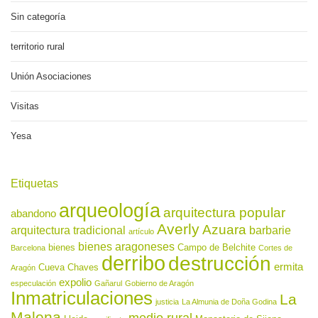
Sin categoría
territorio rural
Unión Asociaciones
Visitas
Yesa
Etiquetas
arqueología
arquitectura popular
abandono
Averly
Azuara
arquitectura tradicional
barbarie
artículo
bienes aragoneses
bienes
Campo de Belchite
Barcelona
Cortes de
derribo
destrucción
ermita
Cueva Chaves
Aragón
expolio
especulación
Gañarul
Gobierno de Aragón
Inmatriculaciones
La
justicia
La Almunia de Doña Godina
Malena