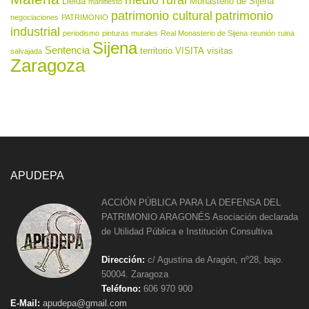
medio rural
Lleida
Monasterio de Sijena
manifiesto
patrimonio cultural
patrimonio
negociaciones
PATRIMONIO
industrial
periodismo
pinturas murales
Real Monasterio de Sijena
reunión
ruina
Sijena
Sentencia
territorio
VISITA
visitas
salvajada
Zaragoza
APUDEPA
ACCIÓN PÚBLICA PARA LA DEFENSA DEL
PATRIMONIO ARAGONÉS Asociación declarada
de Utilidad Pública e Institución Consultiva
Dirección:
c/ Agustina de Aragón, nº28, bajo.
50004. Zaragoza
Teléfono:
606 970 900
E-Mail:
apudepa@gmail.com