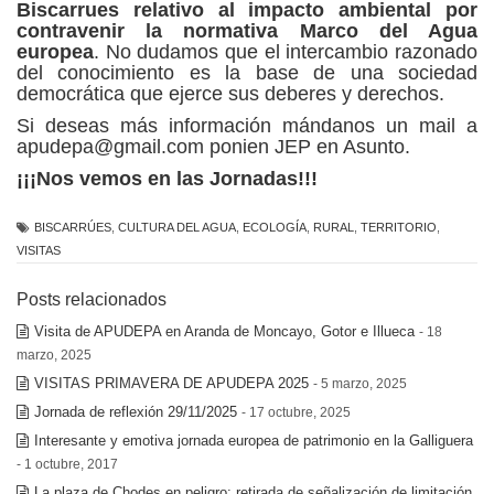
Biscarrues relativo al impacto ambiental por
contravenir la normativa Marco del Agua
europea
. No dudamos que el intercambio razonado
del conocimiento es la base de una sociedad
democrática que ejerce sus deberes y derechos.
Si deseas más información mándanos un mail a
apudepa@gmail.com ponien JEP en Asunto.
¡¡¡Nos vemos en las Jornadas!!!
BISCARRÚES
,
CULTURA DEL AGUA
,
ECOLOGÍA
,
RURAL
,
TERRITORIO
,
VISITAS
Posts relacionados
Visita de APUDEPA en Aranda de Moncayo, Gotor e Illueca
- 18
marzo, 2025
VISITAS PRIMAVERA DE APUDEPA 2025
- 5 marzo, 2025
Jornada de reflexión 29/11/2025
- 17 octubre, 2025
Interesante y emotiva jornada europea de patrimonio en la Galliguera
- 1 octubre, 2017
La plaza de Chodes en peligro: retirada de señalización de limitación