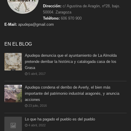
Dirección:
c/ Agustina de Aragón, nº28, bajo.
50004. Zaragoza
Teléfono:
606 970 900
E-Mail:
apudepa@gmail.com
EN EL BLOG
Apudepa denuncia que el ayuntamiento de La Almolda
pretende derribar la histórica y catalogada casa de los
Grasa
5 abril, 2017
Apudepa condena el derribo de Averly, el bien más
importante del patrimonio industrial aragonés, y anuncia
acciones
23 julio, 2016
Lo que ha pagado el pueblo es del pueblo
4 abril, 2022