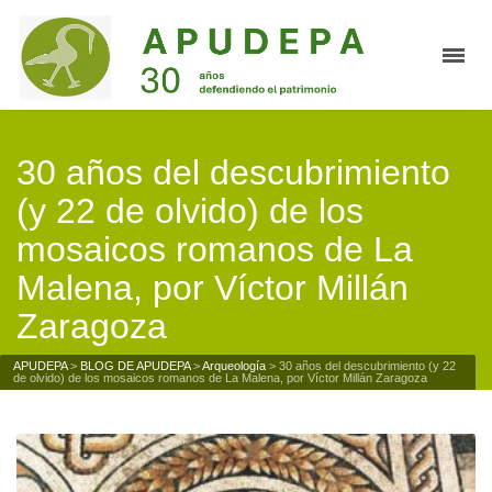
30 años del descubrimiento
(y 22 de olvido) de los
mosaicos romanos de La
Malena, por Víctor Millán
Zaragoza
APUDEPA
>
BLOG DE APUDEPA
>
Arqueología
>
30 años del descubrimiento (y 22
de olvido) de los mosaicos romanos de La Malena, por Víctor Millán Zaragoza