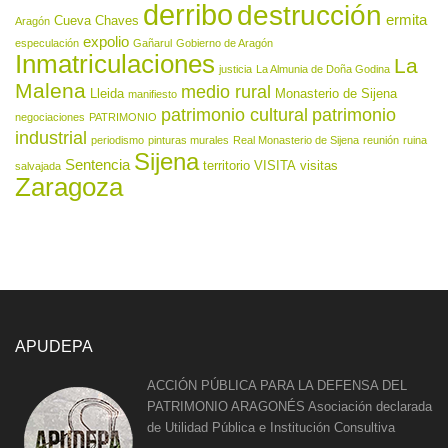
derribo
destrucción
ermita
Cueva Chaves
Aragón
expolio
especulación
Gañarul
Gobierno de Aragón
Inmatriculaciones
La
justicia
La Almunia de Doña Godina
Malena
medio rural
Lleida
Monasterio de Sijena
manifiesto
patrimonio cultural
patrimonio
negociaciones
PATRIMONIO
industrial
periodismo
pinturas murales
Real Monasterio de Sijena
reunión
ruina
Sijena
Sentencia
territorio
VISITA
visitas
salvajada
Zaragoza
APUDEPA
ACCIÓN PÚBLICA PARA LA DEFENSA DEL
PATRIMONIO ARAGONÉS Asociación declarada
de Utilidad Pública e Institución Consultiva