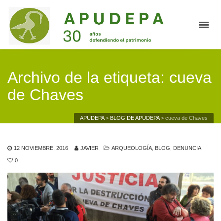
Archivo de la etiqueta: cueva
de Chaves
APUDEPA
>
BLOG DE APUDEPA
>
cueva de Chaves
12 NOVIEMBRE, 2016
JAVIER
ARQUEOLOGÍA
,
BLOG
,
DENUNCIA
0