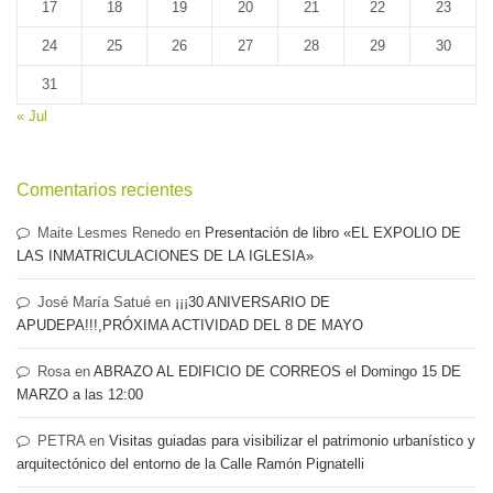
17
18
19
20
21
22
23
24
25
26
27
28
29
30
31
« Jul
Comentarios recientes
Maite Lesmes Renedo
en
Presentación de libro «EL EXPOLIO DE
LAS INMATRICULACIONES DE LA IGLESIA»
José María Satué
en
¡¡¡30 ANIVERSARIO DE
APUDEPA!!!,PRÓXIMA ACTIVIDAD DEL 8 DE MAYO
Rosa
en
ABRAZO AL EDIFICIO DE CORREOS el Domingo 15 DE
MARZO a las 12:00
PETRA
en
Visitas guiadas para visibilizar el patrimonio urbanístico y
arquitectónico del entorno de la Calle Ramón Pignatelli