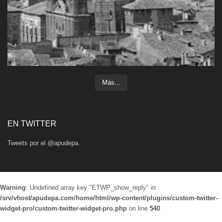
Más...
EN TWITTER
Tweets por el @apudepa.
Warning
: Undefined array key "ETWP_show_reply" in
/srv/vhost/apudepa.com/home/html/wp-content/plugins/custom-twitter-
widget-pro/custom-twitter-widget-pro.php
on line
540