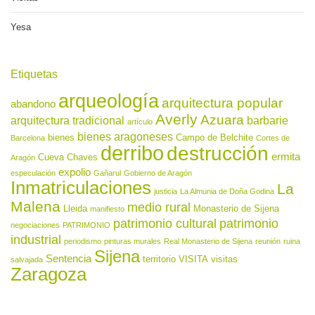
Yesa
Etiquetas
arqueología
arquitectura popular
abandono
Averly
Azuara
arquitectura tradicional
barbarie
artículo
bienes aragoneses
bienes
Campo de Belchite
Barcelona
Cortes de
derribo
destrucción
ermita
Cueva Chaves
Aragón
expolio
especulación
Gañarul
Gobierno de Aragón
Inmatriculaciones
La
justicia
La Almunia de Doña Godina
Malena
medio rural
Lleida
Monasterio de Sijena
manifiesto
patrimonio cultural
patrimonio
negociaciones
PATRIMONIO
industrial
periodismo
pinturas murales
Real Monasterio de Sijena
reunión
ruina
Sijena
Sentencia
territorio
VISITA
visitas
salvajada
Zaragoza