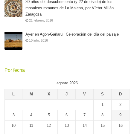
30 años del descubrimiento (y 22 de olvido) de los
mosaicos romanos de La Malena, por Víctor Millán
Zaragoza
21 febrero, 2016
Ayer en Agón-Gañarul. Celebración del día del paisaje
10 julio, 2016
Por fecha
agosto 2026
L
M
X
J
V
S
D
1
2
3
4
5
6
7
8
9
10
11
12
13
14
15
16