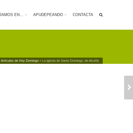
JAMOS EN…
APUDEPEANDO
CONTACTA
>
Artículos de Hoy Domingo
>
La iglesia de Santo Domingo, de Alcañiz
EL ESQUILERO DE
ARAGÓN