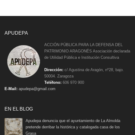
APUDEPA
ACCIÓN PÚBLICA PARA LA DEFENSA DEL
PATRIMONIO ARAGONÉS Asociación declarada
de Utilidad Pública e Institución Consultiva
Dirección:
c/ Agustina de Aragón, nº28, bajo.
50004. Zaragoza
Teléfono:
606 970 900
E-Mail:
apudepa@gmail.com
EN EL BLOG
Apudepa denuncia que el ayuntamiento de La Almolda
pretende derribar la histórica y catalogada casa de los
Grasa