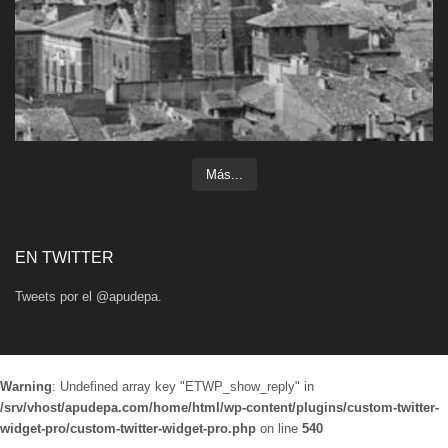
Más...
EN TWITTER
Tweets por el @apudepa.
Warning
: Undefined array key "ETWP_show_reply" in
/srv/vhost/apudepa.com/home/html/wp-content/plugins/custom-twitter-
widget-pro/custom-twitter-widget-pro.php
on line
540