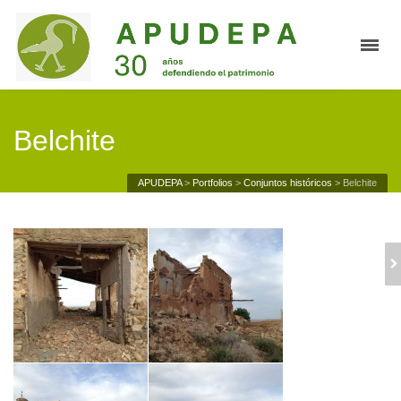
Belchite
APUDEPA
>
Portfolios
>
Conjuntos históricos
>
Belchite
PALACIO DE
SABIÑÁN